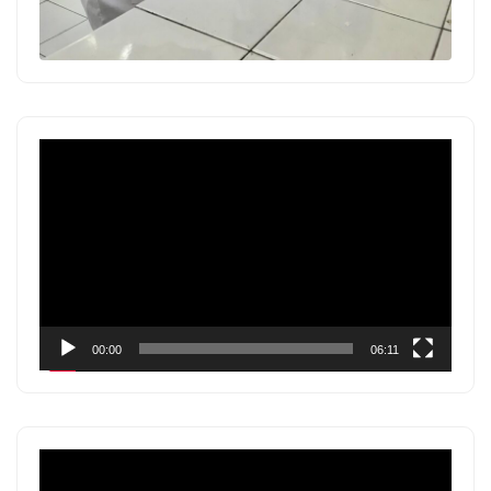
Pemutar
Video
00:00
06:11
Pemutar