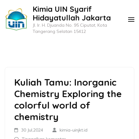
Lompat
Kimia UIN Syarif
ke
Hidayatullah Jakarta
konten
Jl. Ir. H. Djuanda No. 95 Ciputat, Kota
(Tekan
Tangerang Selatan 15412
Enter)
Kuliah Tamu: Inorganic
Chemistry Exploring the
colorful world of
chemistry
30 Jul,2024
kimia-uinjkt.id