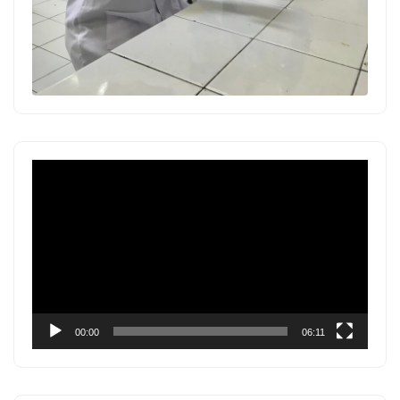
Pemutar
Video
00:00
06:11