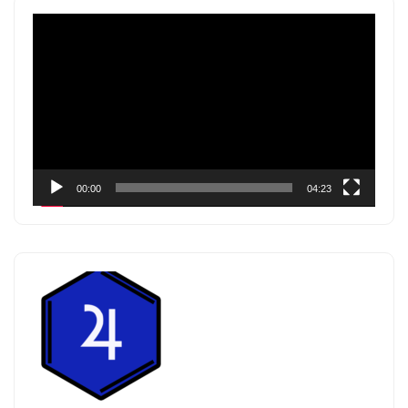
Pemutar
Video
00:00
04:23