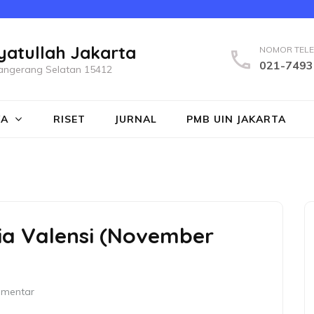
yatullah Jakarta
NOMOR TEL
021-7493
a Tangerang Selatan 15412
WA
RISET
JURNAL
PMB UIN JAKARTA
ia Valensi (November
omentar