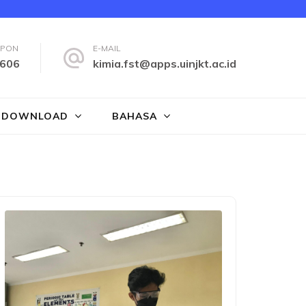
EPON
E-MAIL
606
kimia.fst@apps.uinjkt.ac.id
DOWNLOAD
BAHASA