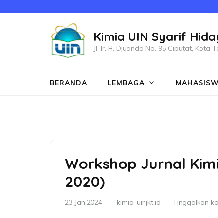
Lompat
ke
Kimia UIN Syarif Hida
konten
(Tekan
Jl. Ir. H. Djuanda No. 95 Ciputat, Kot
Enter)
BERANDA
LEMBAGA
MAHASIS
Workshop Jurnal Kim
2020)
23 Jan,2024
kimia-uinjkt.id
Tinggalkan k