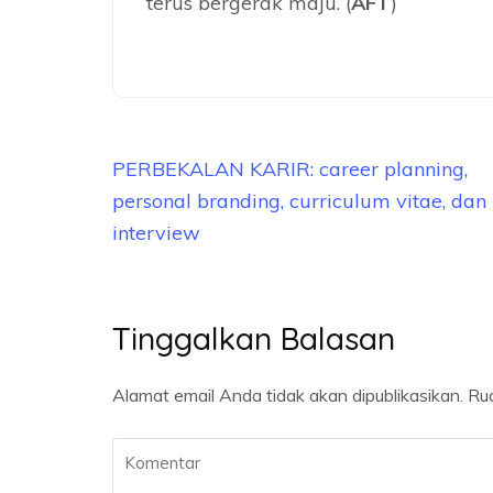
terus bergerak maju. (
AFT
)
Navigasi
PERBEKALAN KARIR: career planning,
pos
personal branding, curriculum vitae, dan
interview
Tinggalkan Balasan
Alamat email Anda tidak akan dipublikasikan.
Rua
Komentar