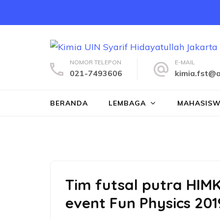
Lompat
ke
konten
(Tekan
Enter)
NOMOR TELEPON
E-MAIL
021-7493606
kimia.fst@a
BERANDA
LEMBAGA
MAHASIS
Tim futsal putra HIM
event Fun Physics 201