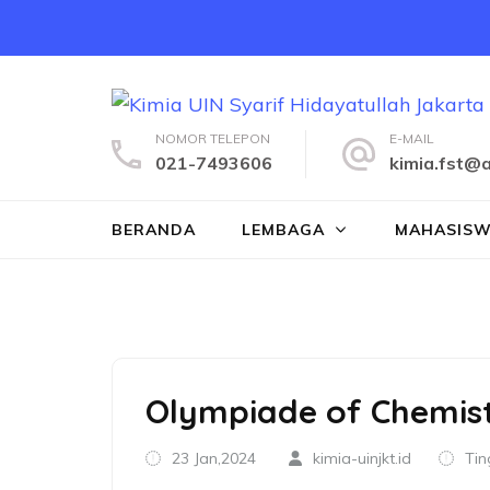
Lompat
ke
konten
(Tekan
Enter)
NOMOR TELEPON
E-MAIL
021-7493606
kimia.fst@a
BERANDA
LEMBAGA
MAHASIS
Olympiade of Chemist
23 Jan,2024
kimia-uinjkt.id
Tin