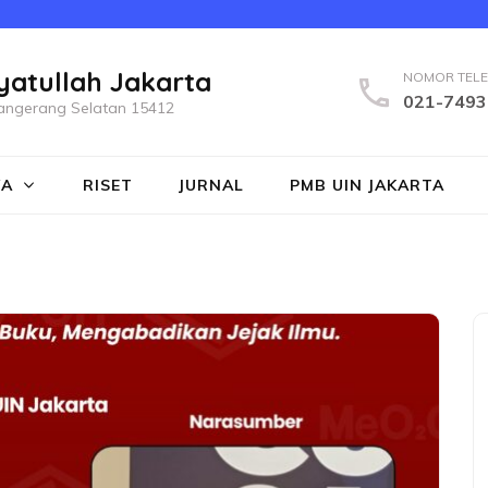
yatullah Jakarta
NOMOR TEL
021-7493
a Tangerang Selatan 15412
WA
RISET
JURNAL
PMB UIN JAKARTA