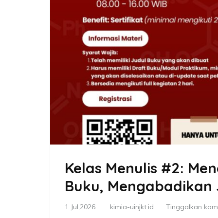
Kelas Menulis #2: Men
Buku, Mengabadikan 
1 Jul,2026
kimia-uinjkt.id
Tinggalkan kom