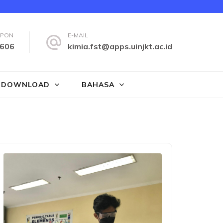
EPON
E-MAIL
606
kimia.fst@apps.uinjkt.ac.id
DOWNLOAD
BAHASA