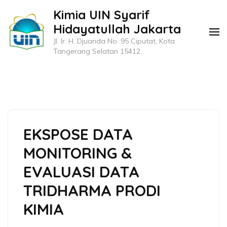
Lompat
Kimia UIN Syarif
ke
Hidayatullah Jakarta
konten
Jl. Ir. H. Djuanda No. 95 Ciputat, Kota
(Tekan
Tangerang Selatan 15412
Enter)
EKSPOSE DATA
MONITORING &
EVALUASI DATA
TRIDHARMA PRODI
KIMIA