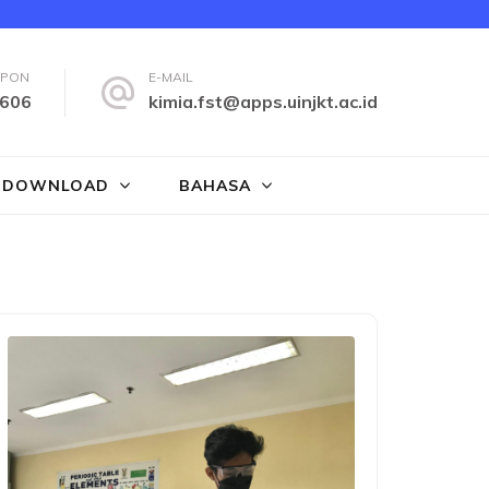
EPON
E-MAIL
606
kimia.fst@apps.uinjkt.ac.id
DOWNLOAD
BAHASA