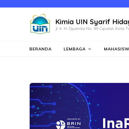
Lompat
ke
Kimia UIN Syarif Hida
konten
(Tekan
Jl. Ir. H. Djuanda No. 95 Ciputat, Kot
Enter)
BERANDA
LEMBAGA
MAHASIS