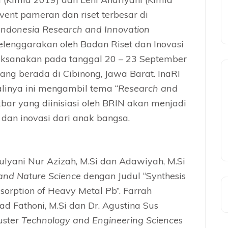
event pameran dan riset terbesar di
Indonesia Research and Innovation
selenggarakan oleh Badan Riset dan Inovasi
aksanakan pada tanggal 20 – 23 September
ang berada di Cibinong, Jawa Barat. InaRI
linya ini mengambil tema “
Research and
akbar yang diinisiasi oleh BRIN akan menjadi
 dan inovasi dari anak bangsa.
lyani Nur Azizah, M.Si dan Adawiyah, M.Si
 and Nature Science
dengan Judul “Synthesis
sorption of Heavy Metal Pb”. Farrah
 Fathoni, M.Si dan Dr. Agustina Sus
uster
Technology and Engineering Science
s