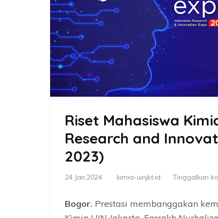
Riset Mahasiswa Kimi
Research and Innovat
2023)
24 Jan,2024
kimia-uinjkt.id
Tinggalkan k
Bogor.
Prestasi membanggakan kemb
Kimia UIN Jakarta. Farrakh Nurhaliza