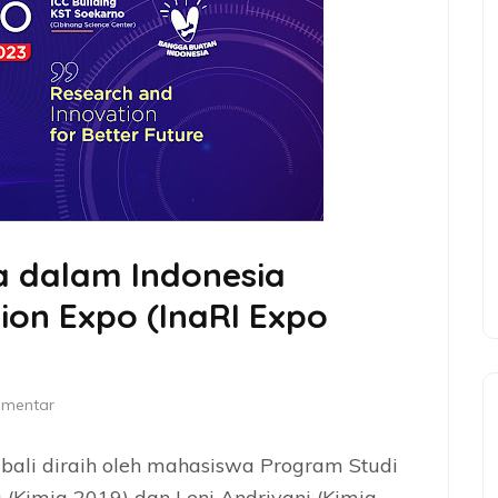
a dalam Indonesia
ion Expo (InaRI Expo
omentar
ali diraih oleh mahasiswa Program Studi
 (Kimia 2019) dan Leni Andriyani (Kimia