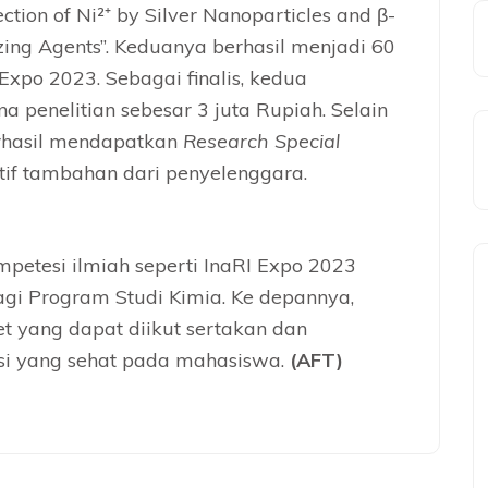
ction of Ni²⁺ by Silver Nanoparticles and β-
zing Agents”. Keduanya berhasil menjadi 60
I Expo 2023. Sebagai finalis, kedua
 penelitian sebesar 3 juta Rupiah. Selain
berhasil mendapatkan
Research Special
if tambahan dari penyelenggara.
petesi ilmiah seperti InaRI Expo 2023
gi Program Studi Kimia. Ke depannya,
et yang dapat diikut sertakan dan
i yang sehat pada mahasiswa.
(AFT)