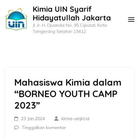
Lompat
Kimia UIN Syarif
ke
Hidayatullah Jakarta
konten
Jl. Ir. H. Djuanda No. 95 Ciputat, Kota
(Tekan
Tangerang Selatan 15412
Enter)
Mahasiswa Kimia dalam
“BORNEO YOUTH CAMP
2023”
23 Jan,2024
kimia-uinjkt.id
Tinggalkan komentar